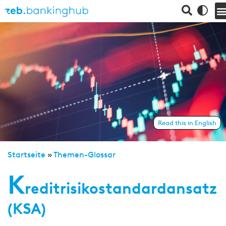
Read this in English
Startseite
»
Themen-Glossar
K
reditrisikostandardansatz
(KSA)