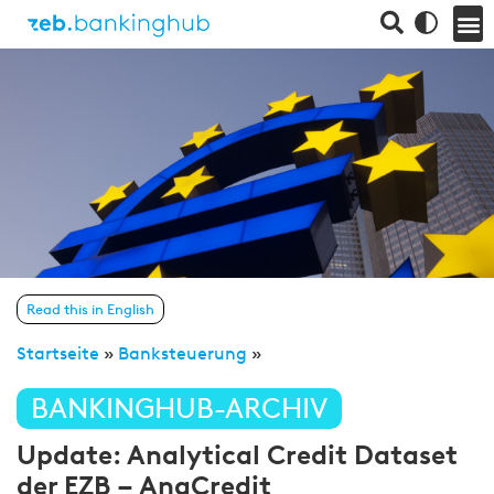
Read this in English
Startseite
»
Banksteuerung
»
BANKINGHUB-ARCHIV
Update: Analytical Credit Dataset
der EZB – AnaCredit