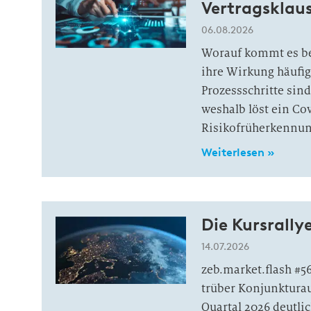
Vertragsklau
06.08.2026
Worauf kommt es be
ihre Wirkung häufi
Prozessschritte si
weshalb löst ein Co
Risikofrüherkennun
Weiterlesen »
Die Kursrally
14.07.2026
zeb.market.flash #5
trüber Konjunkturau
Quartal 2026 deutli