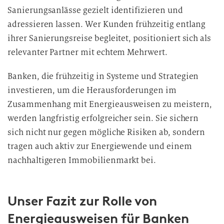
e
Sanierungsanlässe gezielt identifizieren und
r
adressieren lassen. Wer Kunden frühzeitig entlang
a
ihrer Sanierungsreise begleitet, positioniert sich als
r
relevanter Partner mit echtem Mehrwert.
b
e
Banken, die frühzeitig in Systeme und Strategien
i
investieren, um die Herausforderungen im
t
u
Zusammenhang mit Energieausweisen zu meistern,
n
werden langfristig erfolgreicher sein. Sie sichern
g
sich nicht nur gegen mögliche Risiken ab, sondern
tragen auch aktiv zur Energiewende und einem
nachhaltigeren Immobilienmarkt bei.
Unser Fazit zur Rolle von
Energieausweisen für Banken