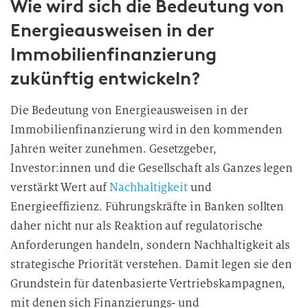
Wie wird sich die Bedeutung von
l
l
Energieausweisen in der
i
Immobilienfinanzierung
g
u
zukünftig entwickeln?
n
g
Die Bedeutung von Energieausweisen in der
i
Immobilienfinanzierung wird in den kommenden
n
Jahren weiter zunehmen. Gesetzgeber,
d
Investor:innen und die Gesellschaft als Ganzes legen
i
verstärkt Wert auf
Nachhaltigkeit
und
e
Energieeffizienz. Führungskräfte in Banken sollten
D
daher nicht nur als Reaktion auf regulatorische
a
t
Anforderungen handeln, sondern Nachhaltigkeit als
e
strategische Priorität verstehen. Damit legen sie den
n
Grundstein für datenbasierte Vertriebskampagnen,
v
mit denen sich Finanzierungs- und