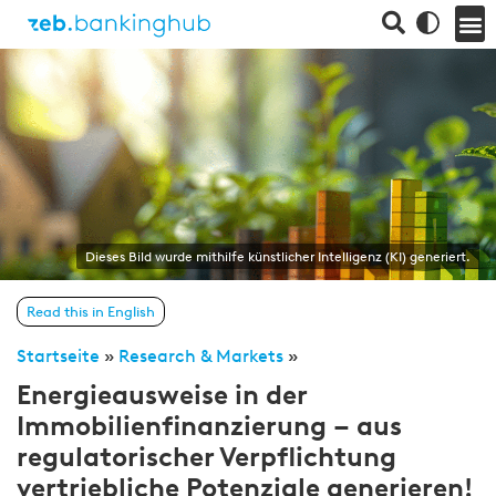
Dieses Bild wurde mithilfe künstlicher Intelligenz (KI) generiert.
Read this in English
Startseite
»
Research & Markets
»
Energieausweise in der
Immobilienfinanzierung – aus
regulatorischer Verpflichtung
vertriebliche Potenziale generieren!