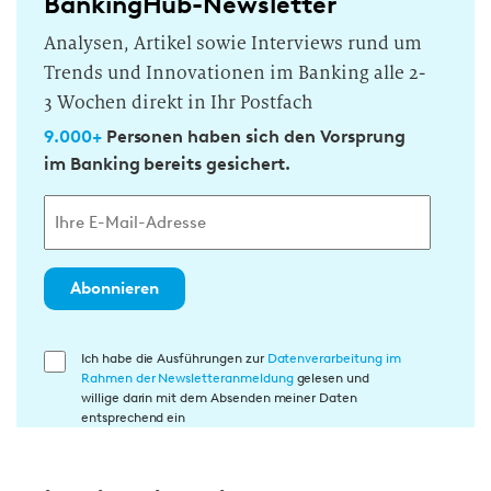
BankingHub-Newsletter
Analysen, Artikel sowie Interviews rund um
Trends und Innovationen im Banking alle 2-
3 Wochen direkt in Ihr Postfach
9.000+
Personen haben sich den Vorsprung
im Banking bereits gesichert.
Abonnieren
E
Ich habe die Ausführungen zur
Datenverarbeitung im
Rahmen der Newsletteranmeldung
gelesen und
i
willige darin mit dem Absenden meiner Daten
n
entsprechend ein
w
i