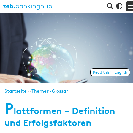
Read this in English
Startseite
»
Themen-Glossar
P
lattformen – Definition
und Erfolgsfaktoren