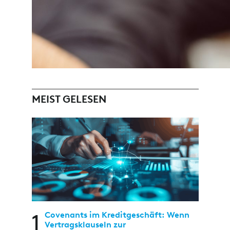
MEIST GELESEN
1
Covenants im Kreditgeschäft: Wenn
Vertragsklauseln zur