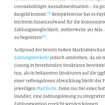
coronabedingte Ausnahmesituation – zu gr
[3]
Bargeld kommt.
Beispielsweise hat es Pay
leichtem Zusatzaufwand für die Konsumiere
Zahlungsmöglichkeit, mittlerweile 361 Mio.
[4]
zu begeistern
.
Aufgrund der bereits hohen Marktabdeckung
Zahlungsverkehr
jedoch umdrehen, da sie m
Lösung in bestehenden Strukturen bereitst
tun, als in bekannten Strukturen auf die (gg
einer reibungslosen Abwicklung bleibt der 
jeweiligen
Plattform
. Denn nur bei einer h
Händler, eine Zahlungslösung zu integrieren
Zahlungsoption erreicht werden können.