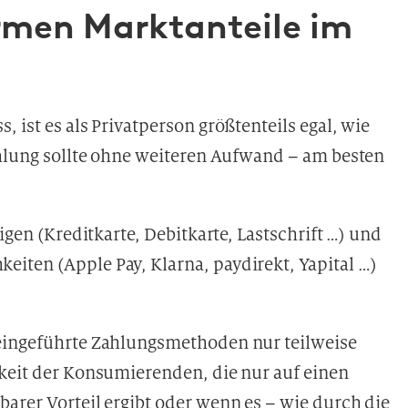
rmen Marktanteile im
 ist es als Privatperson größtenteils egal, wie
ahlung sollte ohne weiteren Aufwand – am besten
igen (Kreditkarte, Debitkarte, Lastschrift …) und
iten (Apple Pay, Klarna, paydirekt, Yapital …)
 eingeführte Zahlungsmethoden nur teilweise
hkeit der Konsumierenden, die nur auf einen
arer Vorteil ergibt oder wenn es – wie durch die