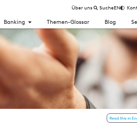
Über uns
Suche
EN
Kont
Banking
Themen-Glossar
Blog
Se
r Zukunft – aktuelle Trends
Read this in En