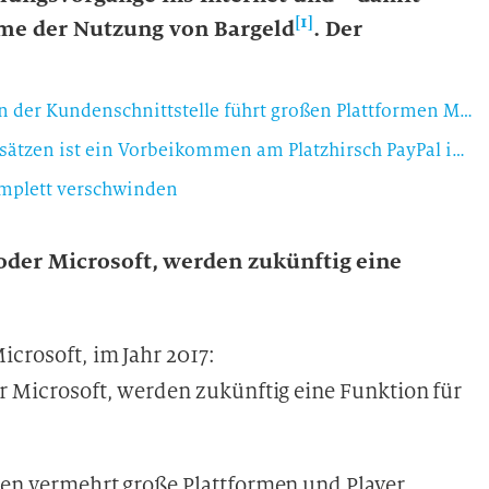
[1]
me der Nutzung von Bargeld
. Der
These: Die breite Marktmacht und Verankerung an der Kundenschnittstelle führt großen Plattformen Marktanteile im Zahlungsverkehr zu
These: Kreditkarte vs. PayPal – mit etablierten Ansätzen ist ein Vorbeikommen am Platzhirsch PayPal im Zahlungsverkehr nicht leicht
omplett verschwinden
 oder Microsoft, werden zukünftig eine
icrosoft, im Jahr 2017:
er Microsoft, werden zukünftig eine Funktion für
chen vermehrt große Plattformen und Player