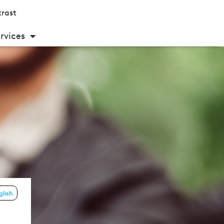
rast
rvices
glish