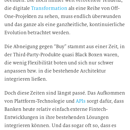
beenden. Die noch immer weit verbreitete Tendenz,
n
die digitale
Transformation
als eine Reihe von Off-
d
One-Projekten zu sehen, muss endlich überwunden
i
und das ganze als eine ganzheitliche, kontinuierliche
e
D
Evolution betrachtet werden.
a
t
Die Abneigung gegen “Buy” stammt aus einer Zeit, in
e
der Third-Party-Produkte quasi Black Boxen waren,
n
die wenig Flexibilität boten und sich nur schwer
v
anpassen bzw. in die bestehende Architektur
e
integrieren ließen.
r
a
Doch diese Zeiten sind längst passé. Das Aufkommen
r
von Plattform-Technologie und
APIs
sorgt dafür, dass
b
Banken heute relativ einfach externe Fintech-
e
Entwicklungen in ihre bestehenden Lösungen
i
integrieren können. Und das sogar oft so, dass es
t