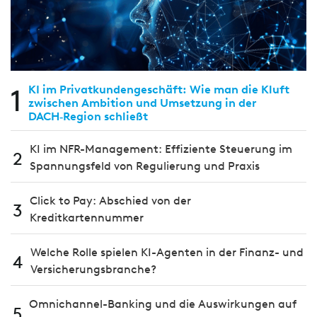
1
KI im Privatkundengeschäft: Wie man die Kluft
zwischen Ambition und Umsetzung in der
DACH‑Region schließt
KI im NFR-Management: Effiziente Steuerung im
2
Spannungsfeld von Regulierung und Praxis
Click to Pay: Abschied von der
3
Kreditkartennummer
Welche Rolle spielen KI-Agenten in der Finanz- und
4
Versicherungsbranche?
Omnichannel-Banking und die Aus­wir­kungen auf
5