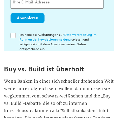
Abonnieren
E
Ich habe die Ausführungen zur
Datenverarbeitung im
Rahmen der Newsletteranmeldung
gelesen und
i
willige darin mit dem Absenden meiner Daten
n
entsprechend ein
w
i
Buy vs. Build ist überholt
l
l
i
Wenn Banken in einer sich schneller drehenden Welt
g
weiterhin erfolgreich sein wollen, dann müssen sie
u
wegkommen vom schwarz-weiß sehen und die „Buy
n
vs. Build“-Debatte, die so oft zu internen
g
Kurzschlussreaktionen á la “Selbstbaukasten” führt,
i