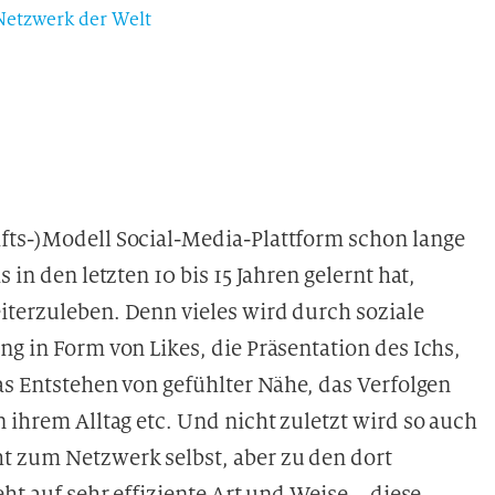
Netzwerk der Welt
fts-)Modell Social-Media-Plattform schon lange
 in den letzten 10 bis 15 Jahren gelernt hat,
iterzuleben. Denn vieles wird durch soziale
ng in Form von Likes, die Präsentation des Ichs,
das Entstehen von gefühlter Nähe, das Verfolgen
n ihrem Alltag etc. Und nicht zuletzt wird so auch
t zum Netzwerk selbst, aber zu den dort
eht auf sehr effiziente Art und Weise – diese