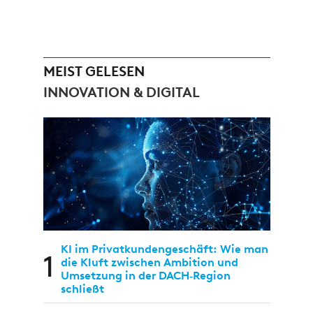
MEIST GELESEN
INNOVATION & DIGITAL
KI im Privatkundengeschäft: Wie man
1
die Kluft zwischen Ambition und
Umsetzung in der DACH‑Region
schließt