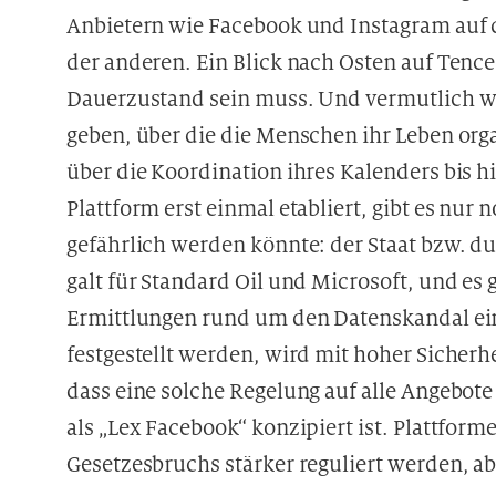
D
Anbietern wie Facebook und Instagram auf 
a
der anderen. Ein Blick nach Osten auf Tence
t
e
Dauerzustand sein muss. Und vermutlich wi
n
geben, über die die Menschen ihr Leben or
v
über die Koordination ihres Kalenders bis h
e
r
Plattform erst einmal etabliert, gibt es nur n
a
gefährlich werden könnte: der Staat bzw. du
r
galt für Standard Oil und Microsoft, und es g
b
e
Ermittlungen rund um den Datenskandal e
i
festgestellt werden, wird mit hoher Sicherh
t
dass eine solche Regelung auf alle Angebot
u
n
als „Lex Facebook“ konzipiert ist. Plattfo
g
Gesetzesbruchs stärker reguliert werden, a