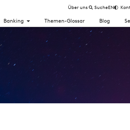
Über uns
Suche
EN
Kont
Banking
Themen-Glossar
Blog
Se
eh tot – lass uns wieder hinlegen