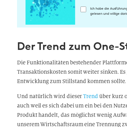
E
Ich habe die Ausführun
gelesen und willige da
i
n
w
i
Der Trend zum One-S
l
l
i
Die Funktionalitäten bestehender Plattfor
g
Transaktionskosten somit weiter sinken. Es
u
n
Entwicklung zum Stillstand kommen sollte.
g
i
Und natürlich wird dieser
Trend
über kurz 
n
auch weil es sich dabei um ein bei den Nutz
d
Produkt handelt, das möglichst wenig Aufwa
i
e
unserem Wirtschaftsraum eine Trennung z