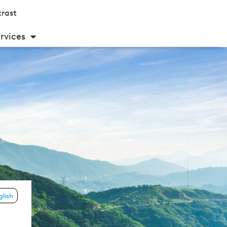
rast
rvices
glish