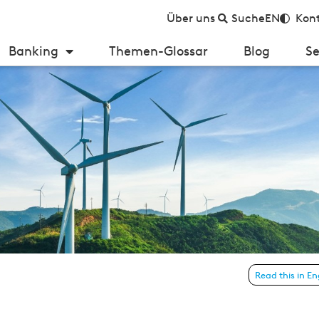
Über uns
Suche
EN
Kont
Banking
Themen-Glossar
Blog
Se
m Firmenkundengeschäft
Read this in En