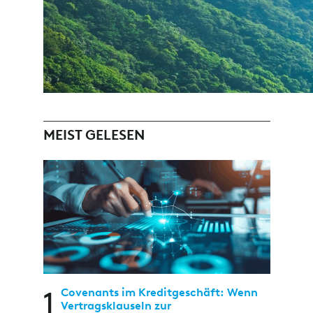
MEIST GELESEN
1
Covenants im Kreditgeschäft: Wenn
Vertragsklauseln zur