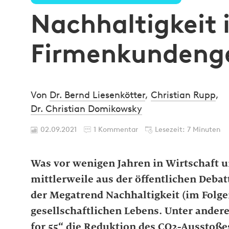
Nachhaltigkeit 
Firmenkundeng
Von
Dr. Bernd Liesenkötter
,
Christian Rupp
,
Dr. Christian Domikowsky
02.09.2021
1 Kommentar
Lesezeit: 7 Minuten
Was vor wenigen Jahren in Wirtschaft u
mittlerweile aus der öffentlichen Deba
der Megatrend Nachhaltigkeit (im Folge
gesellschaftlichen Lebens. Unter andere
for 55“ die Reduktion des CO2-Ausstoßes