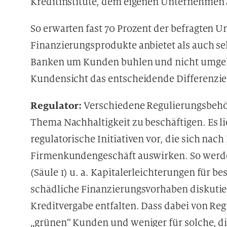
Kreditinstitute, dem eigenen Unternehmen
So erwarten fast 70 Prozent der befragten 
Finanzierungsprodukte anbietet als auch selb
Banken um Kunden buhlen und nicht umgeke
Kundensicht das entscheidende Differenzi
Regulator:
Verschiedene Regulierungsbehör
Thema Nachhaltigkeit zu beschäftigen. Es lie
regulatorische Initiativen vor, die sich nach
Firmenkundengeschäft auswirken. So werde
(Säule 1) u. a. Kapitalerleichterungen für b
schädliche Finanzierungsvorhaben diskutier
Kreditvergabe entfalten. Dass dabei von Reg
„grünen“ Kunden und weniger für solche, d