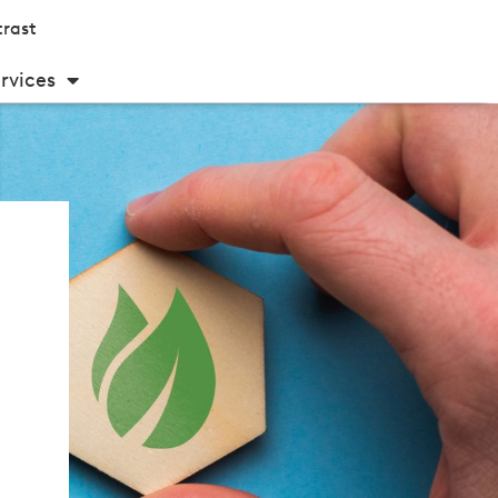
rast
rvices