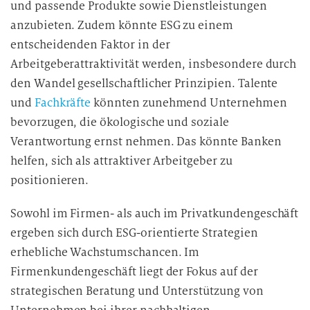
und passende Produkte sowie Dienstleistungen
e
anzubieten. Zudem könnte ESG zu einem
n
entscheidenden Faktor in der
v
Arbeitgeberattraktivität werden, insbesondere durch
e
r
den Wandel gesellschaftlicher Prinzipien. Talente
a
und
Fachkräfte
könnten zunehmend Unternehmen
r
bevorzugen, die ökologische und soziale
b
Verantwortung ernst nehmen. Das könnte Banken
e
helfen, sich als attraktiver Arbeitgeber zu
i
positionieren.
t
u
Sowohl im Firmen- als auch im Privatkundengeschäft
n
ergeben sich durch ESG-orientierte Strategien
g
erhebliche Wachstumschancen. Im
Firmenkundengeschäft liegt der Fokus auf der
strategischen Beratung und Unterstützung von