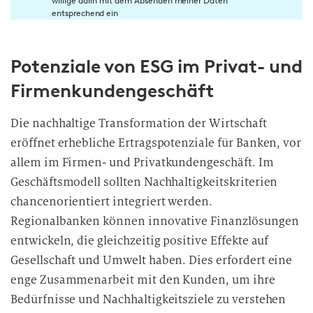
willige darin mit dem Absenden meiner Daten
n
entsprechend ein
w
i
Potenziale von ESG im Privat- und
l
l
Firmenkundengeschäft
i
g
Die nachhaltige Transformation der Wirtschaft
u
eröffnet erhebliche Ertragspotenziale für Banken, vor
n
allem im Firmen- und Privatkundengeschäft. Im
g
Geschäftsmodell sollten Nachhaltigkeitskriterien
i
chancenorientiert integriert werden.
n
d
Regionalbanken können innovative Finanzlösungen
i
entwickeln, die gleichzeitig positive Effekte auf
e
Gesellschaft und Umwelt haben. Dies erfordert eine
D
enge Zusammenarbeit mit den Kunden, um ihre
a
Bedürfnisse und Nachhaltigkeitsziele zu verstehen
t