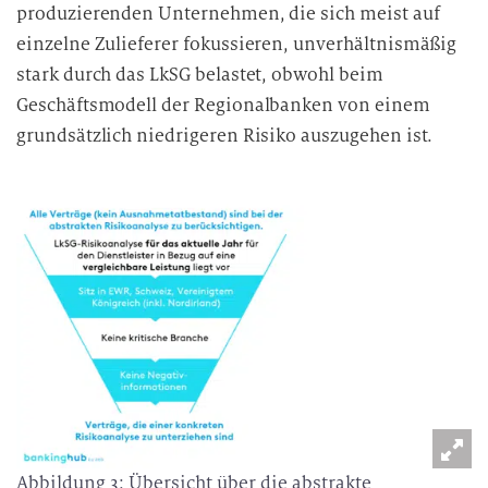
e
produzierenden Unternehmen, die sich meist auf
D
einzelne Zulieferer fokussieren, unverhältnismäßig
a
stark durch das LkSG belastet, obwohl beim
t
Geschäftsmodell der Regionalbanken von einem
e
grundsätzlich niedrigeren Risiko auszugehen ist.
n
v
e
r
a
r
b
e
i
t
u
n
g
Abbildung 3: Übersicht über die abstrakte