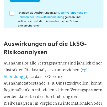
E
Ich habe die Ausführungen zur
Datenverarbeitung im
Rahmen der Newsletteranmeldung
gelesen und
i
willige darin mit dem Absenden meiner Daten
n
entsprechend ein
w
i
Auswirkungen auf die LkSG-
l
l
Risikoanalysen
i
g
Ausnahmslos alle Vertragspartner sind jährlich einer
u
abstrakten Risikoanalyse zu unterziehen (
vgl.
n
Abbildung 3
), da das LkSG keine
g
Ausnahmetatbestände, z. B. Umsatzschwellen, kennt.
i
Regionalbanken mit vielen kleinen Vertragspartnern
n
d
werden daher bei der Durchführung der
i
Risikoanalysen im Vergleich zu internationalen oder