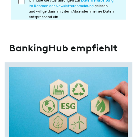
Ich habe die Ausführungen zur
Datenverarbeitung
Einwilligung
im Rahmen der Newsletteranmeldung
gelesen
in
und willige darin mit dem Absenden meiner Daten
die
entsprechend ein
Datenverarbeitung
BankingHub empfiehlt