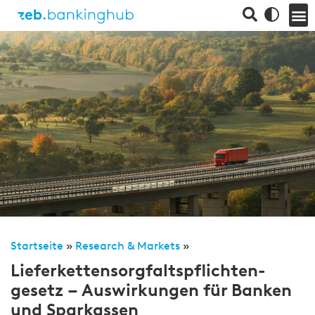
Startseite
»
Research & Markets
»
Liefer­ketten­sorg­falts­pflichten­
gesetz – Aus­wirkungen für Banken
und Spar­kassen