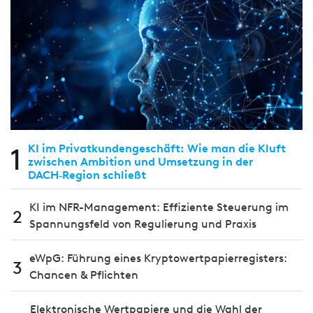
1
KI im Privatkundengeschäft: Wie man die Kluft
zwischen Ambition und Umsetzung in der
DACH‑Region schließt
KI im NFR-Management: Effiziente Steuerung im
2
Spannungsfeld von Regulierung und Praxis
eWpG: Führung eines Kryptowertpapierregisters:
3
Chancen & Pflichten
Elektronische Wertpapiere und die Wahl der