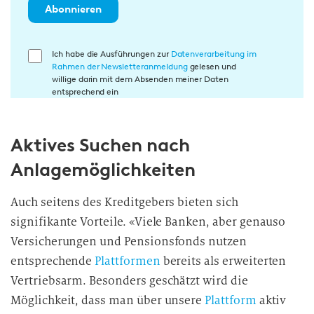
Abonnieren
E
Ich habe die Ausführungen zur
Datenverarbeitung im
Rahmen der Newsletteranmeldung
gelesen und
i
willige darin mit dem Absenden meiner Daten
n
entsprechend ein
w
i
Aktives Suchen nach
l
l
Anlagemöglichkeiten
i
g
Auch seitens des Kreditgebers bieten sich
u
signifikante Vorteile. «Viele Banken, aber genauso
n
Versicherungen und Pensionsfonds nutzen
g
entsprechende
Plattformen
bereits als erweiterten
i
Vertriebsarm. Besonders geschätzt wird die
n
d
Möglichkeit, dass man über unsere
Plattform
aktiv