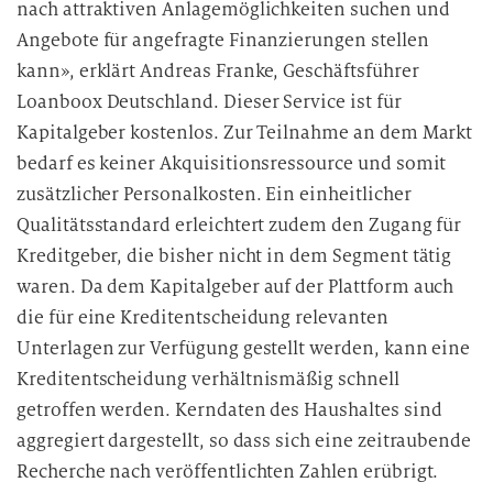
i
nach attraktiven Anlagemöglichkeiten suchen und
e
Angebote für angefragte Finanzierungen stellen
D
kann», erklärt Andreas Franke, Geschäftsführer
a
Loanboox Deutschland. Dieser Service ist für
t
Kapitalgeber kostenlos. Zur Teilnahme an dem Markt
e
bedarf es keiner Akquisitionsressource und somit
n
zusätzlicher Personalkosten. Ein einheitlicher
v
Qualitätsstandard erleichtert zudem den Zugang für
e
r
Kreditgeber, die bisher nicht in dem Segment tätig
a
waren. Da dem Kapitalgeber auf der Plattform auch
r
die für eine Kreditentscheidung relevanten
b
Unterlagen zur Verfügung gestellt werden, kann eine
e
Kreditentscheidung verhältnismäßig schnell
i
getroffen werden. Kerndaten des Haushaltes sind
t
aggregiert dargestellt, so dass sich eine zeitraubende
u
Recherche nach veröffentlichten Zahlen erübrigt.
n