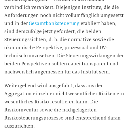
i
verbindlich verankert. Diejenigen Institute, die die
g
Anforderungen noch nicht vollumfänglich umgesetzt
u
und in der
Gesamtbanksteuerung
etabliert haben,
n
sind demzufolge jetzt gefordert, die beiden
g
Steuerungssichten, d. h. die normative sowie die
i
ökonomische Perspektive, prozessual und DV-
n
d
technisch umzusetzen. Die Steuerungswirkungen der
i
beiden Perspektiven sollten dabei transparent und
e
nachweislich angemessen für das Institut sein.
D
a
Weitergehend wird ausgeführt, dass aus der
t
Aggregation einzelner nicht wesentlicher Risiken ein
e
wesentliches Risiko resultieren kann. Die
n
Risikoinventur sowie die nachgelagerten
v
Risikosteuerungsprozesse sind entsprechend daran
e
auszurichten.
r