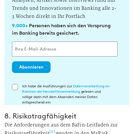
Analysen, Artikel sowie Interviews rund um
Trends und Innovationen im Banking alle 2-
3 Wochen direkt in Ihr Postfach
9.000+
Personen haben sich den Vorsprung
im Banking bereits gesichert.
Abonnieren
E
Ich habe die Ausführungen zur
Datenverarbeitung im
Rahmen der Newsletteranmeldung
gelesen und
i
willige darin mit dem Absenden meiner Daten
n
entsprechend ein
w
8. Risikotragfähigkeit
i
l
Die Anforderungen aus dem BaFin-Leitfaden zur
l
[11]
Risikotragfähigkeit
werden in den MaRisk