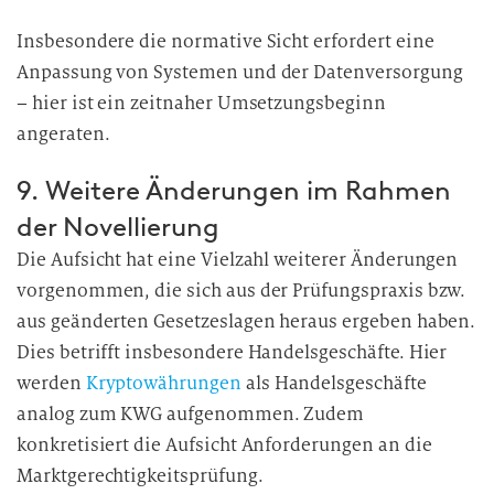
a
Insbesondere die normative Sicht erfordert eine
r
Anpassung von Systemen und der Datenversorgung
b
e
– hier ist ein zeitnaher Umsetzungsbeginn
i
angeraten.
t
u
9. Weitere Änderungen im Rahmen
n
der Novellierung
g
Die Aufsicht hat eine Vielzahl weiterer Änderungen
vorgenommen, die sich aus der Prüfungspraxis bzw.
aus geänderten Gesetzeslagen heraus ergeben haben.
Dies betrifft insbesondere Handelsgeschäfte. Hier
werden
Kryptowährungen
als Handelsgeschäfte
analog zum KWG aufgenommen. Zudem
konkretisiert die Aufsicht Anforderungen an die
Marktgerechtigkeitsprüfung.