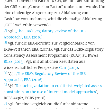
„Credit Conversion Factor“ (CCF), der mit der Einführung
der CRR zum „Conversion Factor“ umbenannt wurde. Um
eine eindeutige Abgrenzung zur Abkürzung von
Cashflow vorzunehmen, wird die ehemalige Abkürzung
„CCF“ weiterhin verwendet.
[2]
Vgl.
„The EBA’s Regulatory Review of the IRB
Approach“, EBA (2016)
.
[3]
Vgl. für die EBA-Berichte zur Vergleichbarkeit von
IRBA-Verfahren EBA (2013a). Vgl. für das BCBS-Regulatory
Consistency Assessment Programme (RCAP) zu RWAs
BCBS (2013)
. Vgl. mit ähnlichen Resultaten aus
wissenschaftlicher Perspektive
Carr (2015)
.
[4]
Vgl.
„The EBA’s Regulatory Review of the IRB
Approach“, EBA (2016)
.
[5]
Vgl “
Reducing variation in credit risk-weighted assets –
constraints on the use of internal model approaches
”,
BCBS ##362, BCBS (2016).
[6]
Vgl. für eine Vergleichsstudie für bankinterne