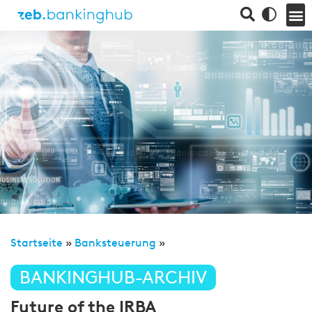
Startseite
»
Banksteuerung
»
BANKINGHUB-ARCHIV
Future of the IRBA