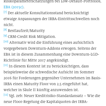
Risikoparameterschätzungen bei Low-Default-Portfolios,
EBA (2015c)
.
[7]
Der aktuelle Konsultationsstand berücksichtigt
etwaige Anpassungen der IRBA-Eintrittsschwellen noch
nicht.
[8]
Restlaufzeit/Maturity
[9]
CRM-Credit Risk Mitigation.
[10]
Alternativ wird die Einführung eines aufsichtlich
vorgegebenen Downturn-Addons erwogen. Seitens der
EBA ist in diesem Zusammenhang eine Downturn-LGD-
Richtlinie für Mitte 2017 angekündigt.
[11]
In diesem Kontext ist zu berücksichtigen, dass
beispielsweise die schwedische Aufsicht im Sommer
2016 für Forderungen gegenüber Unternehmen im Basis-
IRBA einen Maturity Floor von 2,5 eingeführt hat,
welcher in Säule II künftig anzuwenden ist.
[12]
Vgl. zeb: Neuer Kreditrisiko-Standardansatz – Wie die
neue Floor-Regelung die Kapitalquoten der IRBA-