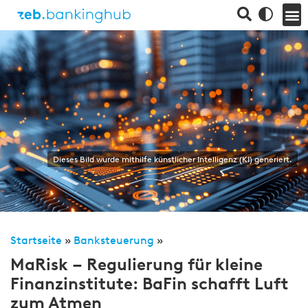
Dieses Bild wurde mithilfe künstlicher Intelligenz (KI) generiert.
Startseite
»
Banksteuerung
»
MaRisk – Regulierung für kleine
Finanzinstitute: BaFin schafft Luft
zum Atmen