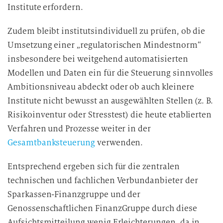
Institute erfordern.
v
e
Zudem bleibt institutsindividuell zu prüfen, ob die
r
Umsetzung einer „regulatorischen Mindestnorm“
a
r
insbesondere bei weitgehend automatisierten
b
Modellen und Daten ein für die Steuerung sinnvolles
e
Ambitionsniveau abdeckt oder ob auch kleinere
i
Institute nicht bewusst an ausgewählten Stellen (z. B.
t
Risikoinventur oder Stresstest) die heute etablierten
u
Verfahren und Prozesse weiter in der
n
Gesamtbanksteuerung
verwenden.
g
Entsprechend ergeben sich für die zentralen
technischen und fachlichen Verbundanbieter der
Sparkassen-Finanzgruppe und der
Genossenschaftlichen FinanzGruppe durch diese
Aufsichtsmitteilung wenig Erleichterungen, da in