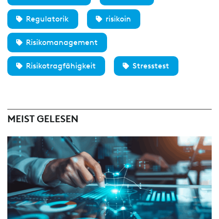
Regulatorik
risikoin
Risikomanagement
Risikotragfähigkeit
Stresstest
MEIST GELESEN