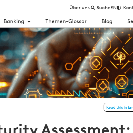
Über uns
Suche
EN
Kont
Banking
Themen-Glossar
Blog
Se
Read this in En
hen Muss zum strategischen Erfolgsfaktor
urity Assessment: