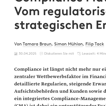
Vom regulatori
strategischen E
Von
Tamara Braun
,
Simon Mühlon
,
Filip Tack
30.04.2025
Diskutieren Sie mit
Lesezeit: 4 Min
Compliance ist längst nicht mehr nur ei
zentraler Wettbewerbsfaktor im Financ
detaillierte Regularien, steigende Erwa
Aufsichtsbehörden und Kunden sowie d
ein integriertes Compliance-Manageme
(CMA) ist dabei ein unterstützender Ev