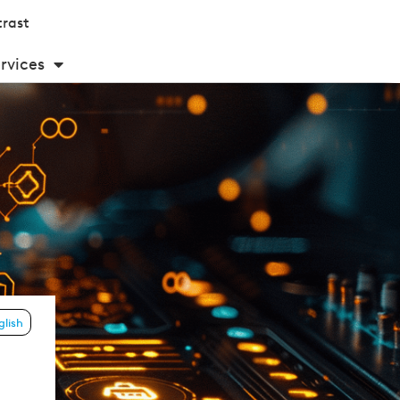
rast
rvices
glish