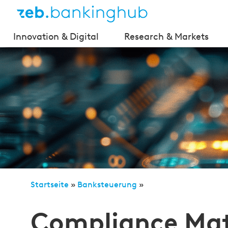
Innovation & Digital
Research & Markets
Startseite
»
Banksteuerung
»
Compliance Maturity Assessment: Vom regulatorisc
Compliance Mat