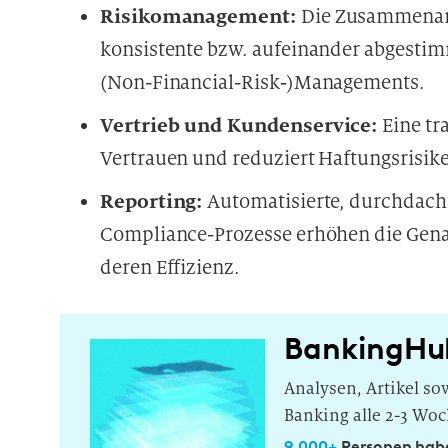
Risikomanagement:
Die Zusammenar
konsistente bzw. aufeinander abgestim
(Non-Financial-Risk‑)Managements.
Vertrieb und Kundenservice:
Eine tr
Vertrauen und reduziert Haftungsrisik
Reporting:
Automatisierte, durchdach
Compliance-Prozesse erhöhen die Gena
deren Effizienz.
BankingHu
Analysen, Artikel s
Banking alle 2-3 Woc
9.000+
Personen habe