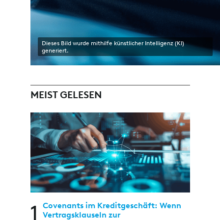
Dieses Bild wurde mithilfe künstlicher Intelligenz (KI)
generiert.
MEIST GELESEN
1
Covenants im Kreditgeschäft: Wenn
Vertragsklauseln zur