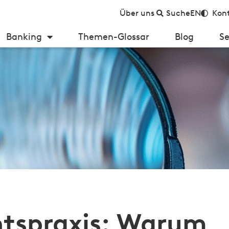
Über uns
Suche
EN
Kont
Banking
Themen-Glossar
Blog
Se
prüfungen im Kreditgeschäft an Bedeutung?
htspraxis: Warum