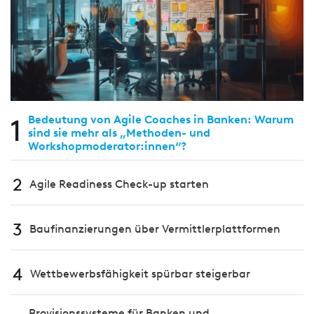
1
Bedeutung von Agile Coaches in Banken: Warum
sind sie mehr als „Methoden- und
Workshopmoderator:innen“?
2
Agile Readiness Check-up starten
3
Baufinanzierungen über Vermittlerplattformen
4
Wettbewerbsfähigkeit spürbar steigerbar
Provisionssysteme für Banken und