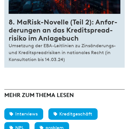
8. MaRisk-­Novelle
(Teil 2):
An­for­
derungen an das Kredit­spread­
risiko im Anlage­buch
Umsetzung der EBA-Leitlinien zu Zinsänderungs-
und Kreditspreadrisiken in nationales Recht (in
Konsultation bis 14.03.24)
MEHR ZUM THEMA LESEN
Interviews
Kreditgeschäft
NPL
problem