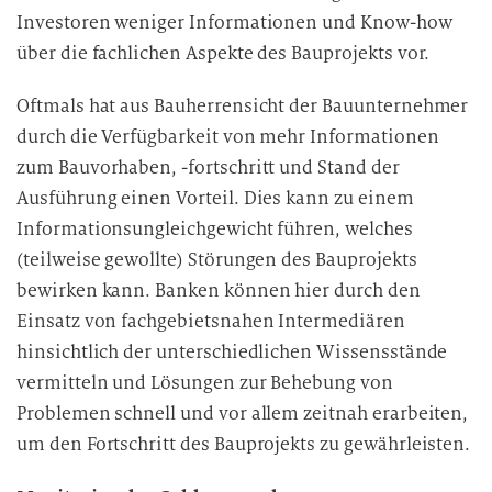
e
Investoren weniger Informationen und Know-how
D
über die fachlichen Aspekte des Bauprojekts vor.
a
t
Oftmals hat aus Bauherrensicht der Bauunternehmer
e
durch die Verfügbarkeit von mehr Informationen
n
v
zum Bauvorhaben, -fortschritt und Stand der
e
Ausführung einen Vorteil. Dies kann zu einem
r
Informationsungleichgewicht führen, welches
a
(teilweise gewollte) Störungen des Bauprojekts
r
bewirken kann. Banken können hier durch den
b
Einsatz von fachgebietsnahen Intermediären
e
hinsichtlich der unterschiedlichen Wissensstände
i
vermitteln und Lösungen zur Behebung von
t
Problemen schnell und vor allem zeitnah erarbeiten,
u
n
um den Fortschritt des Bauprojekts zu gewährleisten.
g