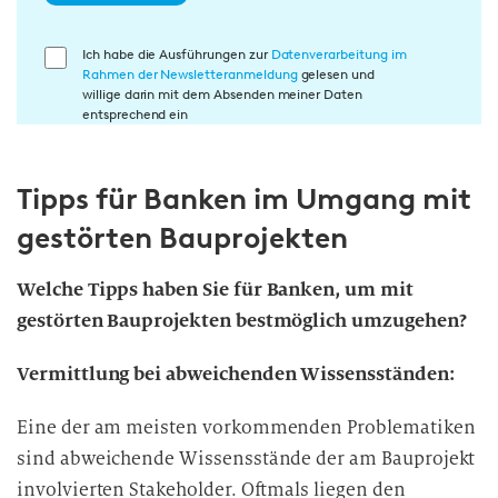
E
Ich habe die Ausführungen zur
Datenverarbeitung im
Rahmen der Newsletteranmeldung
gelesen und
i
willige darin mit dem Absenden meiner Daten
n
entsprechend ein
w
i
Tipps für Banken im Umgang mit
l
l
gestörten Bauprojekten
i
g
Welche Tipps haben Sie für Banken, um mit
u
gestörten Bauprojekten bestmöglich umzugehen?
n
g
Vermittlung bei abweichenden Wissensständen:
i
n
Eine der am meisten vorkommenden Problematiken
d
sind abweichende Wissensstände der am Bauprojekt
i
involvierten Stakeholder. Oftmals liegen den