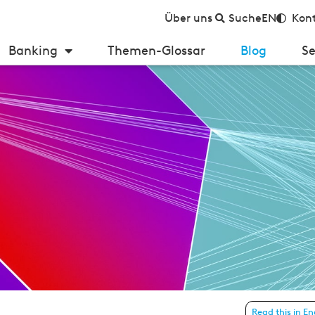
Über uns
Suche
EN
Kont
Banking
Themen-Glossar
Blog
Se
an­zierung ge­lingt!
Read this in En