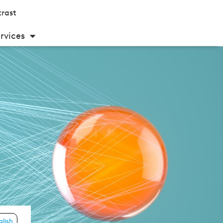
rast
rvices
glish