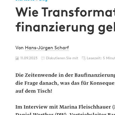
Wie Trans­for­ma­
finan­zierung ge­
Von
Hans-Jürgen Scharf
11.09.2023
Diskutieren Sie mit
Lesezeit: 5 Minu
Die Zeitenwende in der Baufinanzierun
die Frage danach, was das für Konseque
auf dem Tisch!
Im Interview mit Marina Fleischhauer (
Daniel Werther (DW), Vertriebsleiter B