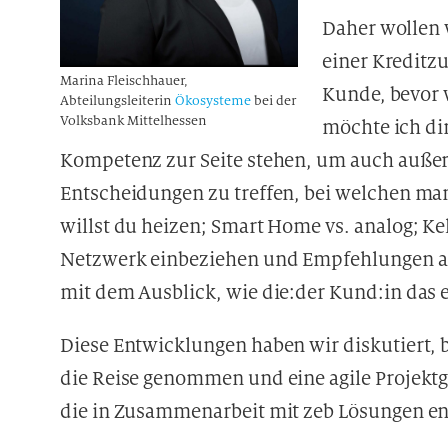
Daher wollen w
einer Kreditz
Marina Fleischhauer,
Kunde, bevor 
Abteilungsleiterin
Ökosysteme
bei der
Volksbank Mittelhessen
möchte ich di
Kompetenz zur Seite stehen, um auch außer
Entscheidungen zu treffen, bei welchen man 
willst du heizen; Smart Home vs. analog; Ke
Netzwerk einbeziehen und Empfehlungen au
mit dem Ausblick, wie die:der Kund:in das 
Diese Entwicklungen haben wir diskutiert, b
die Reise genommen und eine agile Projektg
die in Zusammenarbeit mit zeb Lösungen en