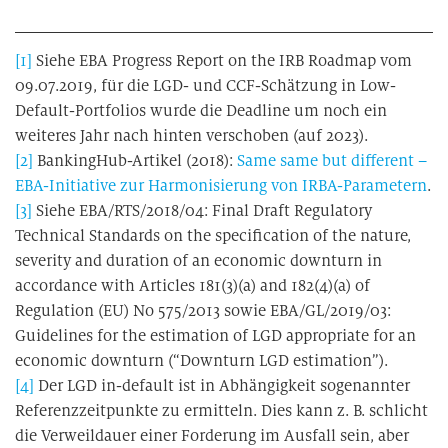
[1]
Siehe EBA Progress Report on the IRB Roadmap vom
09.07.2019, für die LGD- und CCF-Schätzung in Low-
Default-Portfolios wurde die Deadline um noch ein
weiteres Jahr nach hinten verschoben (auf 2023).
[2]
BankingHub-Artikel (2018):
Same same but different –
EBA-Initiative zur Harmonisierung von IRBA-Parametern
.
[3]
Siehe EBA/RTS/2018/04: Final Draft Regulatory
Technical Standards on the specification of the nature,
severity and duration of an economic downturn in
accordance with Articles 181(3)(a) and 182(4)(a) of
Regulation (EU) No 575/2013 sowie EBA/GL/2019/03:
Guidelines for the estimation of LGD appropriate for an
economic downturn (“Downturn LGD estimation”).
[4]
Der LGD in-default ist in Abhängigkeit sogenannter
Referenzzeitpunkte zu ermitteln. Dies kann z. B. schlicht
die Verweildauer einer Forderung im Ausfall sein, aber