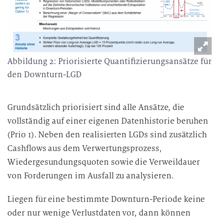
r
a
r
b
e
Abbildung 2: Priorisierte Quantifizierungsansätze für
i
den Downturn-LGD
t
u
n
Grundsätzlich priorisiert sind alle Ansätze, die
g
vollständig auf einer eigenen Datenhistorie beruhen
(Prio 1). Neben den realisierten LGDs sind zusätzlich
Cashflows aus dem Verwertungsprozess,
Wiedergesundungsquoten sowie die Verweildauer
von Forderungen im Ausfall zu analysieren.
Liegen für eine bestimmte Downturn-Periode keine
oder nur wenige Verlustdaten vor, dann können