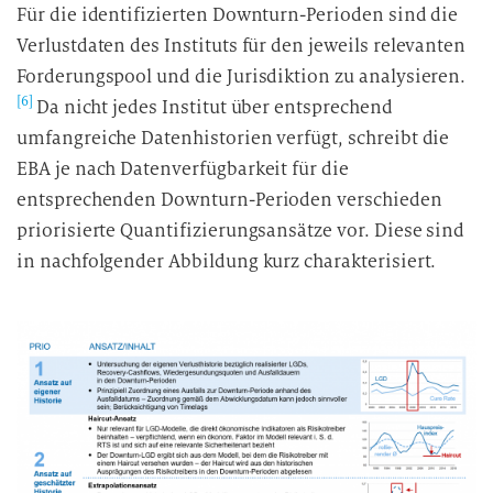
l
Für die identifizierten Downturn-Perioden sind die
i
Verlustdaten des Instituts für den jeweils relevanten
g
Forderungspool und die Jurisdiktion zu analysieren.
u
[6]
Da nicht jedes Institut über entsprechend
n
umfangreiche Datenhistorien verfügt, schreibt die
g
i
EBA je nach Datenverfügbarkeit für die
n
entsprechenden Downturn-Perioden verschieden
d
priorisierte Quantifizierungsansätze vor. Diese sind
i
in nachfolgender Abbildung kurz charakterisiert.
e
D
a
t
e
n
v
e