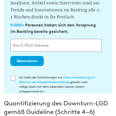
Analysen, Artikel sowie Interviews rund um
Trends und Innovationen im Banking alle 2-
3 Wochen direkt in Ihr Postfach
9.000+
Personen haben sich den Vorsprung
im Banking bereits gesichert.
Abonnieren
E
Ich habe die Ausführungen zur
Datenverarbeitung im
Rahmen der Newsletteranmeldung
gelesen und
i
willige darin mit dem Absenden meiner Daten
n
entsprechend ein
w
Quantifizierung des Downturn-LGD
i
l
gemäß Guideline (Schritte 4–6)