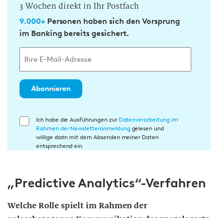
3 Wochen direkt in Ihr Postfach
9.000+
Personen haben sich den Vorsprung
im Banking bereits gesichert.
Abonnieren
E
Ich habe die Ausführungen zur
Datenverarbeitung im
Rahmen der Newsletteranmeldung
gelesen und
i
willige darin mit dem Absenden meiner Daten
n
entsprechend ein
w
i
„Predictive Analytics“-Verfahren
l
l
i
Welche Rolle spielt im Rahmen der
g