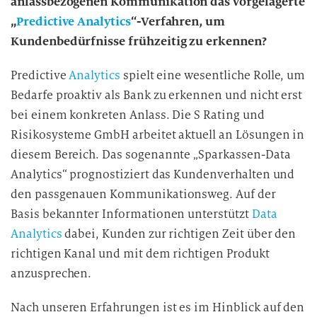
anlassbezogenen Kommunikation das vorgelagerte
u
„
Predictive Analytics
“-Verfahren, um
n
Kundenbedürfnisse frühzeitig zu erkennen?
g
i
Predictive
Analytics
spielt eine wesentliche Rolle, um
n
Bedarfe proaktiv als Bank zu erkennen und nicht erst
d
bei einem konkreten Anlass. Die S Rating und
i
Risikosysteme GmbH arbeitet aktuell an Lösungen in
e
diesem Bereich. Das sogenannte „Sparkassen-Data
D
Analytics“ prognostiziert das Kundenverhalten und
a
t
den passgenauen Kommunikationsweg. Auf der
e
Basis bekannter Informationen unterstützt
Data
n
Analytics
dabei, Kunden zur richtigen Zeit über den
v
richtigen Kanal und mit dem richtigen Produkt
e
anzusprechen.
r
a
Nach unseren Erfahrungen ist es im Hinblick auf den
r