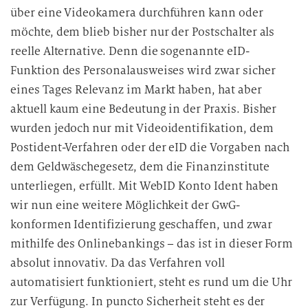
über eine Videokamera durchführen kann oder
e
n
möchte, dem blieb bisher nur der Postschalter als
v
reelle Alternative. Denn die sogenannte eID-
e
Funktion des Personalausweises wird zwar sicher
r
eines Tages Relevanz im Markt haben, hat aber
a
aktuell kaum eine Bedeutung in der Praxis. Bisher
r
wurden jedoch nur mit Videoidentifikation, dem
b
Postident-Verfahren oder der eID die Vorgaben nach
e
dem Geldwäschegesetz, dem die Finanzinstitute
i
unterliegen, erfüllt. Mit WebID Konto Ident haben
t
u
wir nun eine weitere Möglichkeit der GwG-
n
konformen Identifizierung geschaffen, und zwar
g
mithilfe des Onlinebankings – das ist in dieser Form
absolut innovativ. Da das Verfahren voll
automatisiert funktioniert, steht es rund um die Uhr
zur Verfügung. In puncto Sicherheit steht es der