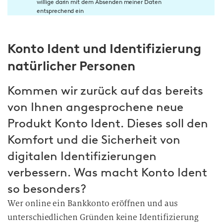
willige darin mit dem Absenden meiner Daten
n
entsprechend ein
w
i
Konto Ident und Identifizierung
l
l
natürlicher Personen
i
g
Kommen wir zurück auf das bereits
u
von Ihnen angesprochene neue
n
g
Produkt Konto Ident. Dieses soll den
i
Komfort und die Sicherheit von
n
digitalen Identifizierungen
d
verbessern. Was macht Konto Ident
i
e
so besonders?
D
Wer online ein Bankkonto eröffnen und aus
a
unterschiedlichen Gründen keine Identifizierung
t