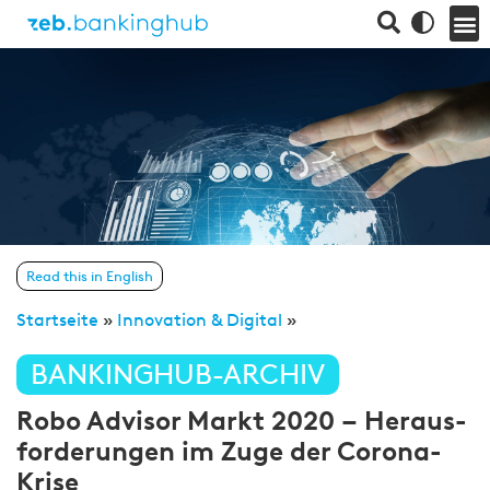
Read this in English
Startseite
»
Innovation & Digital
»
BANKINGHUB-ARCHIV
Robo Advisor Markt 2020 – Heraus­
for­derungen im Zuge der Co­rona-
Krise