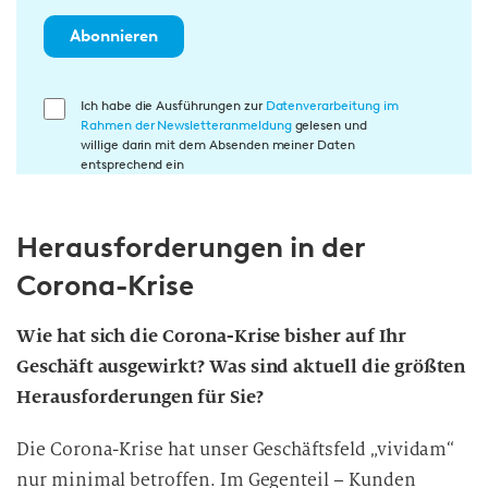
Abonnieren
E
Ich habe die Ausführungen zur
Datenverarbeitung im
Rahmen der Newsletteranmeldung
gelesen und
i
willige darin mit dem Absenden meiner Daten
n
entsprechend ein
w
i
Herausforderungen in der
l
l
Corona-Krise
i
g
Wie hat sich die Corona-Krise bisher auf Ihr
u
Geschäft ausgewirkt? Was sind aktuell die größten
n
Herausforderungen für Sie?
g
i
Die Corona-Krise hat unser Geschäftsfeld „vividam“
n
nur minimal betroffen. Im Gegenteil – Kunden
d