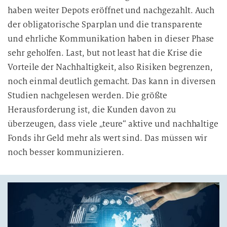
haben weiter Depots eröffnet und nachgezahlt. Auch
i
der obligatorische Sparplan und die transparente
e
D
und ehrliche Kommunikation haben in dieser Phase
a
sehr geholfen. Last, but not least hat die Krise die
t
Vorteile der Nachhaltigkeit, also Risiken begrenzen,
e
noch einmal deutlich gemacht. Das kann in diversen
n
Studien nachgelesen werden. Die größte
v
Herausforderung ist, die Kunden davon zu
e
überzeugen, dass viele „teure“ aktive und nachhaltige
r
Fonds ihr Geld mehr als wert sind. Das müssen wir
a
r
noch besser kommunizieren.
b
e
i
t
u