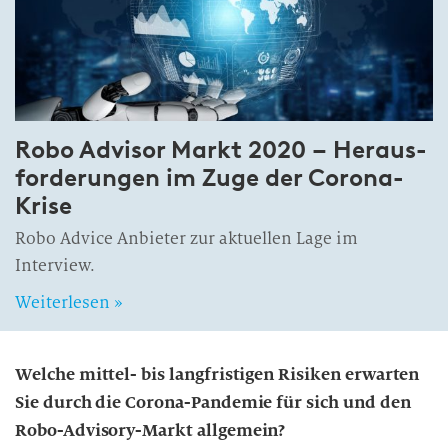
n
g
Robo Advisor Markt 2020 – Heraus­
for­derungen im Zuge der Co­rona-
Krise
Robo Advice Anbieter zur aktuellen Lage im
Interview.
Weiterlesen »
Welche mittel- bis langfristigen Risiken erwarten
Sie durch die Corona-Pandemie für sich und den
Robo-Advisory-Markt allgemein?