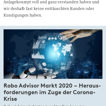
Anlagekonzept voll und ganz verstanden haben und
b
wir deshalb fast keine enttäuschten Kunden oder
e
i
Kündigungen haben.
t
u
n
g
Robo Advisor Markt 2020 – Heraus­
for­derungen im Zuge der Co­rona-
Krise