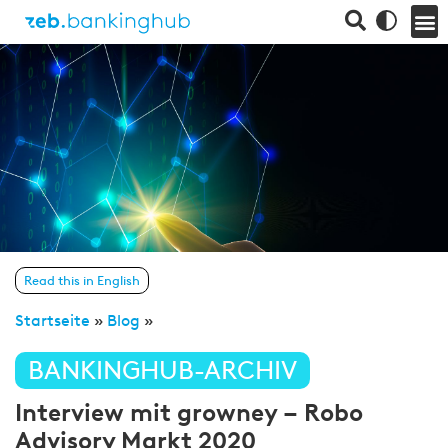
Read this in English
Startseite
»
Blog
»
BANKINGHUB-ARCHIV
Interview mit growney – Robo
Advisory Markt 2020