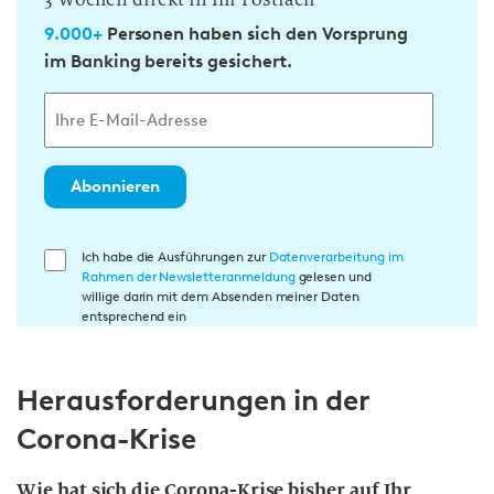
9.000+
Personen haben sich den Vorsprung
im Banking bereits gesichert.
Abonnieren
E
Ich habe die Ausführungen zur
Datenverarbeitung im
Rahmen der Newsletteranmeldung
gelesen und
i
willige darin mit dem Absenden meiner Daten
n
entsprechend ein
w
i
Herausforderungen in der
l
l
Corona-Krise
i
g
Wie hat sich die Corona-Krise bisher auf Ihr