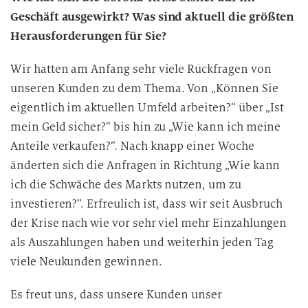
u
Geschäft ausgewirkt? Was sind aktuell die größten
n
Herausforderungen für Sie?
g
i
Wir hatten am Anfang sehr viele Rückfragen von
n
unseren Kunden zu dem Thema. Von „Können Sie
d
eigentlich im aktuellen Umfeld arbeiten?“ über „Ist
i
mein Geld sicher?“ bis hin zu „Wie kann ich meine
e
D
Anteile verkaufen?“. Nach knapp einer Woche
a
änderten sich die Anfragen in Richtung „Wie kann
t
ich die Schwäche des Markts nutzen, um zu
e
investieren?“. Erfreulich ist, dass wir seit Ausbruch
n
der Krise nach wie vor sehr viel mehr Einzahlungen
v
als Auszahlungen haben und weiterhin jeden Tag
e
viele Neukunden gewinnen.
r
a
Es freut uns, dass unsere Kunden unser
r