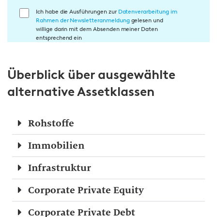
E
Ich habe die Ausführungen zur
Datenverarbeitung im
Rahmen der Newsletteranmeldung
gelesen und
i
willige darin mit dem Absenden meiner Daten
n
entsprechend ein
w
i
Überblick über ausgewählte
l
l
alternative Assetklassen
i
g
u
Rohstoffe
n
Immobilien
g
i
Infrastruktur
n
d
Corporate Private Equity
i
e
Corporate Private Debt