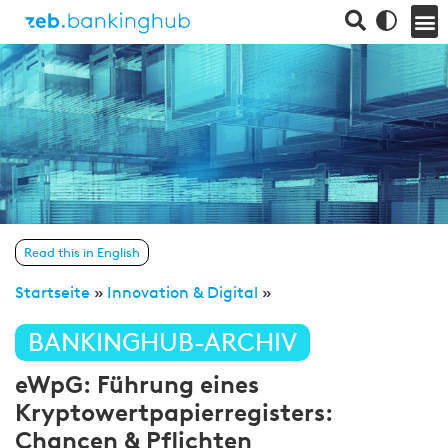
Read this in English
Startseite
»
Innovation & Digital
»
BANKINGHUB-ARCHIV
eWpG: Führung eines
Kryptowertpapierregisters:
Chancen & Pflichten