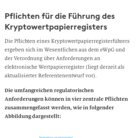
i
Pflichten für die Führung des
l
l
Kryptowertpapierregisters
i
g
Die Pflichten eines Kryptowertpapierregisterführers
u
ergeben sich im Wesentlichen aus dem eWpG und
n
der Verordnung über Anforderungen an
g
elektronische Wertpapierregister (liegt derzeit als
i
aktualisierter Referentenentwurf vor).
n
d
Die umfangreichen regulatorischen
i
Anforderungen können in vier zentrale Pflichten
e
D
zusammengefasst werden, wie in folgender
a
Abbildung dargestellt:
t
e
n