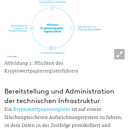
v
e
r
a
r
b
e
i
Abbildung 2: Pflichten des
t
Kryptowertpapierregisterführers
u
n
g
Bereitstellung und Administration
der technischen Infrastruktur
Ein
Kryptowertpapierregister
ist auf einem
fälschungssicheren Aufzeichnungssystem zu führen,
in dem Daten in der Zeitfolge protokolliert und