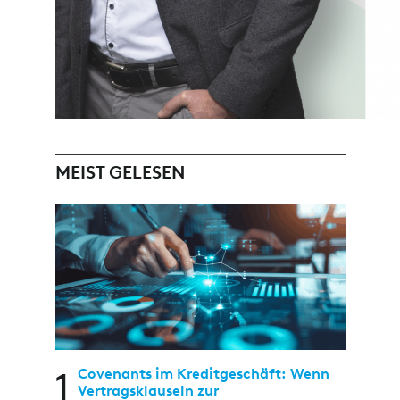
MEIST GELESEN
1
Covenants im Kreditgeschäft: Wenn
Vertragsklauseln zur