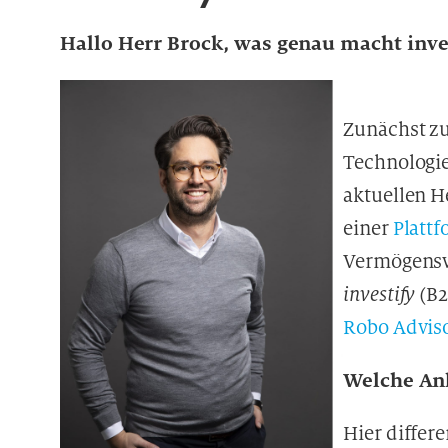
Hallo Herr Brock, was genau macht inve
Zunächst z
Technologie
aktuellen H
einer
Platt
Vermögensv
investify
(B2
Robo Advis
Welche Anl
Hier differ