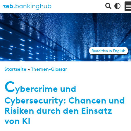
Read this in English
Startseite
»
Themen-Glossar
C
ybercrime und
Cybersecurity: Chancen und
Risiken durch den Einsatz
von KI