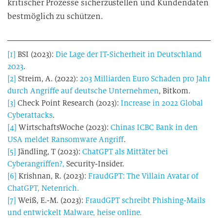
kritischer Prozesse sicherzustellen und Kundendaten
bestmöglich zu schützen.
[1]
BSI (2023):
Die Lage der IT-Sicherheit in Deutschland
2023
.
[2]
Streim, A. (2022):
203 Milliarden Euro Schaden pro Jahr
durch Angriffe auf deutsche Unternehmen
, Bitkom.
[3]
Check Point Research (2023):
Increase in 2022 Global
Cyberattacks
.
[4]
WirtschaftsWoche (2023):
Chinas ICBC Bank in den
USA meldet Ransomware Angriff
.
[5]
Jändling, T (2023):
ChatGPT als Mittäter bei
Cyberangriffen?,
Security-Insider.
[6]
Krishnan, R. (2023):
FraudGPT: The Villain Avatar of
ChatGPT
, Netenrich.
[7]
Weiß, E.-M. (2023):
FraudGPT schreibt Phishing-Mails
und entwickelt Malware
, heise online.