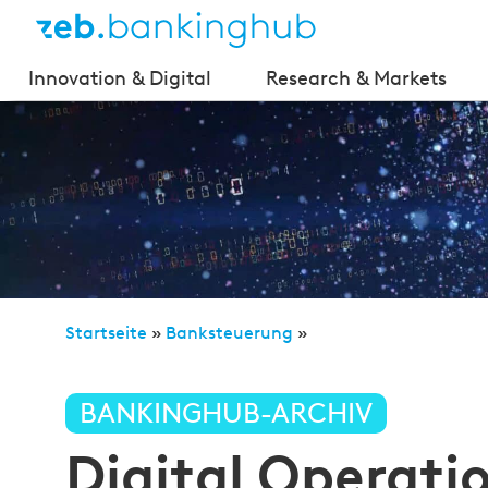
Innovation & Digital
Research & Markets
Startseite
»
Banksteuerung
»
Digital Operational Resilience Act (DORA) – neue 
BANKINGHUB-ARCHIV
Digital Operatio