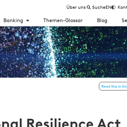
Über uns
Suche
EN
Kont
Banking
Themen-Glossar
Blog
Se
Read this in En
Anforderungen und Implikationen
nal Resilience Act