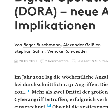
(DORA) – neue 
Implikationen
Von
Roger Buschmann
,
Alexander Geißler
,
Stephan Sahm
,
Wencke Rohwedder
20.02.2023
2 Kommentare
Lesezeit: 8 Minuten
Im Jahr 2022 lag die wöchentliche Anza
bei durchschnittlich 1.131 Angriffen. D
[1]
2021.
Mehr als zwei Drittel der große
Cyberangriff betroffen, erfolgreich ver
[2]
eingerechnet.
Obwohl die gestiegenen