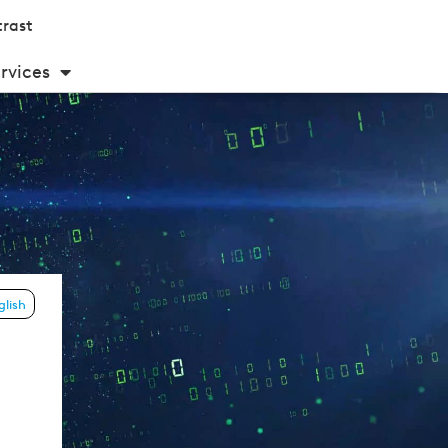
rast
rvices
glish