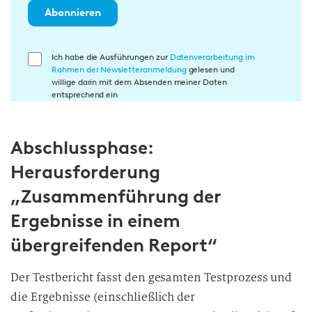
Abonnieren
E
Ich habe die Ausführungen zur
Datenverarbeitung im
Rahmen der Newsletteranmeldung
gelesen und
i
willige darin mit dem Absenden meiner Daten
n
entsprechend ein
w
i
Abschlussphase:
l
l
Herausforderung
i
„Zusammenführung der
g
u
Ergebnisse in einem
n
übergreifenden Report“
g
i
Der Testbericht fasst den gesamten Testprozess und
n
die Ergebnisse (einschließlich der
d