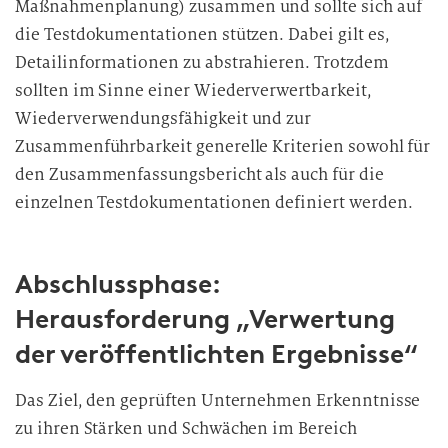
Maßnahmenplanung) zusammen und sollte sich auf
i
die Testdokumentationen stützen. Dabei gilt es,
e
D
Detailinformationen zu abstrahieren. Trotzdem
a
sollten im Sinne einer Wiederverwertbarkeit,
t
Wiederverwendungsfähigkeit und zur
e
Zusammenführbarkeit generelle Kriterien sowohl für
n
den Zusammenfassungsbericht als auch für die
v
einzelnen Testdokumentationen definiert werden.
e
r
a
Abschlussphase:
r
b
Herausforderung „Verwertung
e
der veröffentlichten Ergebnisse“
i
t
Das Ziel, den geprüften Unternehmen Erkenntnisse
u
zu ihren Stärken und Schwächen im Bereich
n