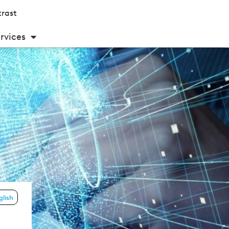
rast
rvices
glish