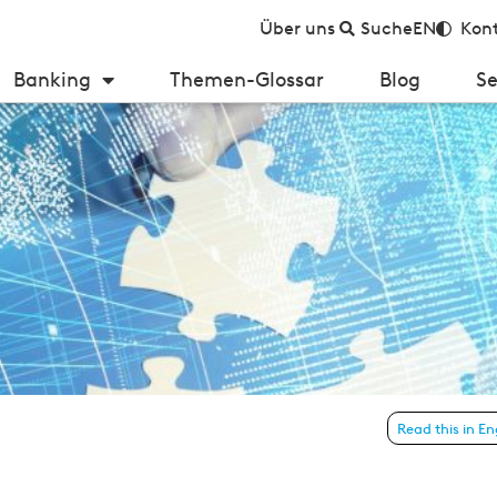
Über uns
Suche
EN
Kont
Banking
Themen-Glossar
Blog
Se
erung oder LCR 3.0?
Read this in En