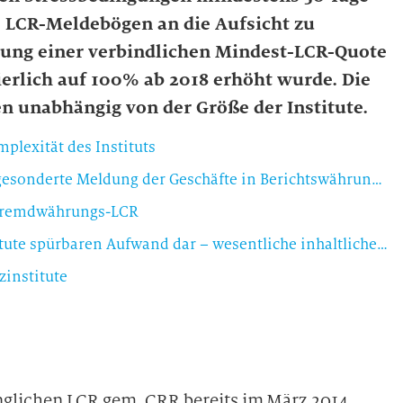
e LCR-Meldebögen an die Aufsicht zu
rung einer verbindlichen Mindest-LCR-Quote
erlich auf 100% ab 2018 erhöht wurde. Die
n unabhängig von der Größe der Institute.
lexität des Instituts
Keine signifikante Fremdwährung und dennoch gesonderte Meldung der Geschäfte in Berichtswährung möglich
 Fremdwährungs-LCR
Änderungen der Meldebögen stellen für alle Institute spürbaren Aufwand dar – wesentliche inhaltliche Änderungen nur für große Institute
institute
glichen LCR gem. CRR bereits im März 2014