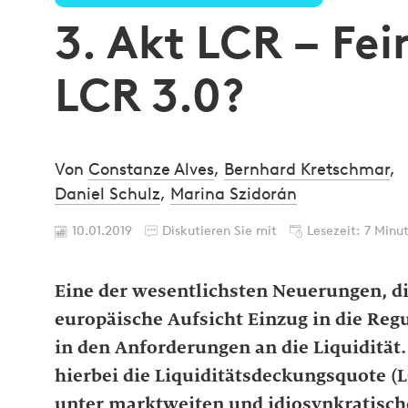
3. Akt LCR – Fei
LCR 3.0?
Von
Constanze Alves
,
Bernhard Kretschmar
,
Daniel Schulz
,
Marina Szidorán
10.01.2019
Diskutieren Sie mit
Lesezeit: 7 Minu
Eine der wesentlichsten Neuerungen, die
europäische Aufsicht Einzug in die Reg
in den Anforderungen an die Liquidität
hierbei die Liquiditätsdeckungsquote (L
unter marktweiten und idiosynkratisc