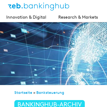
Innovation & Digital
Research & Markets
Startseite
»
Banksteuerung
»
3. Akt LCR – Feinjusti
BANKINGHUB-ARCHIV