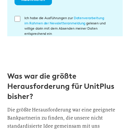
E
Ich habe die Ausführungen zur
Datenverarbeitung
im Rahmen der Newsletteranmeldung
gelesen und
i
willige darin mit dem Absenden meiner Daten
n
entsprechend ein
w
i
l
l
i
Was war die größte
g
u
Herausforderung für UnitPlus
n
bisher?
g
i
Die größte Herausforderung war eine geeignete
n
Bankpartnerin zu finden, die unsere nicht
d
standardisierte Idee gemeinsam mit uns
i