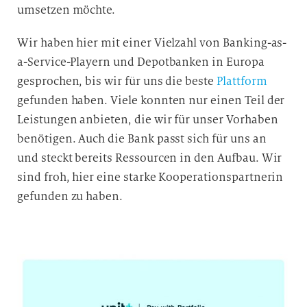
umsetzen möchte.
e
D
Wir haben hier mit einer Vielzahl von Banking-as-
a
t
a-Service-Playern und Depotbanken in Europa
e
gesprochen, bis wir für uns die beste
Plattform
n
gefunden haben. Viele konnten nur einen Teil der
v
Leistungen anbieten, die wir für unser Vorhaben
e
benötigen. Auch die Bank passt sich für uns an
r
und steckt bereits Ressourcen in den Aufbau. Wir
a
sind froh, hier eine starke Kooperationspartnerin
r
gefunden zu haben.
b
e
i
t
u
n
g