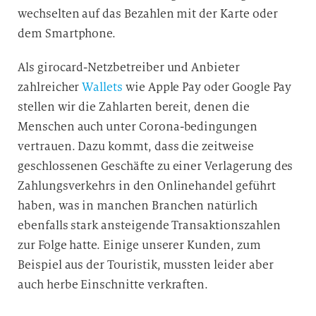
r
wechselten auf das Bezahlen mit der Karte oder
a
dem Smartphone.
r
b
Als girocard-Netzbetreiber und Anbieter
e
zahlreicher
Wallets
wie Apple Pay oder Google Pay
i
stellen wir die Zahlarten bereit, denen die
t
Menschen auch unter Corona-bedingungen
u
vertrauen. Dazu kommt, dass die zeitweise
n
geschlossenen Geschäfte zu einer Verlagerung des
g
Zahlungsverkehrs in den Onlinehandel geführt
haben, was in manchen Branchen natürlich
ebenfalls stark ansteigende Transaktionszahlen
zur Folge hatte. Einige unserer Kunden, zum
Beispiel aus der Touristik, mussten leider aber
auch herbe
Einschnitte verkraften.