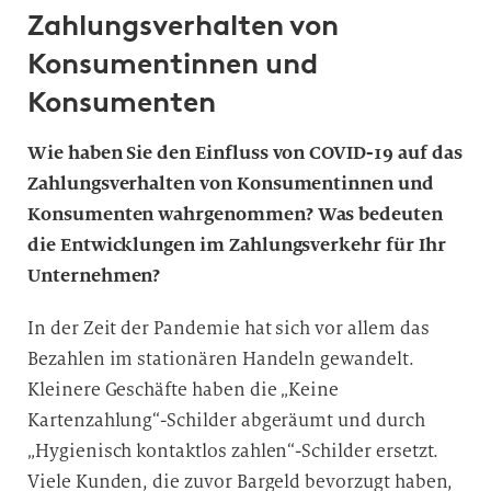
l
Zahlungsverhalten von
i
Konsumentinnen und
g
u
Konsumenten
n
g
Wie haben Sie den Einfluss von COVID-19 auf das
i
Zahlungsverhalten von Konsumentinnen und
n
Konsumenten wahrgenommen? Was bedeuten
d
die Entwicklungen im Zahlungsverkehr für Ihr
i
Unternehmen?
e
D
In der Zeit der Pandemie hat sich vor allem das
a
Bezahlen im stationären Handeln gewandelt.
t
Kleinere Geschäfte haben die „Keine
e
Kartenzahlung“-Schilder abgeräumt und durch
n
v
„Hygienisch kontaktlos zahlen“-Schilder ersetzt.
e
Viele Kunden, die zuvor Bargeld bevorzugt haben,