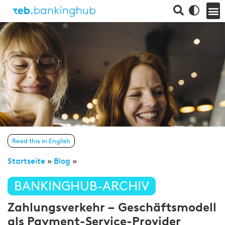
Read this in English
Startseite
»
Blog
»
BANKINGHUB-ARCHIV
Zahlungsverkehr – Geschäftsmodell
als Payment-Service-Provider