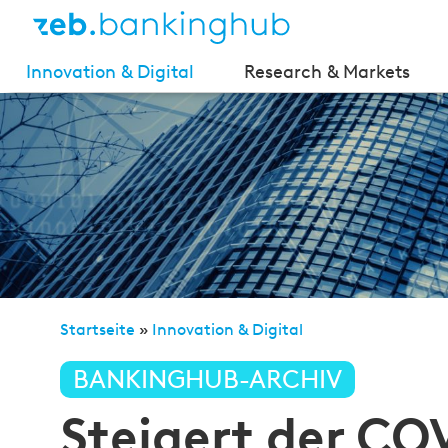
Innovation & Digital
Research & Markets
Startseite
»
Innovation & Digital
»
Steigert der COVI
BANKINGHUB-ARCHIV
Steigert der C