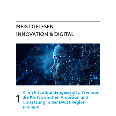
MEIST GELESEN
INNOVATION & DIGITAL
KI im Privatkundengeschäft: Wie man
1
die Kluft zwischen Ambition und
Umsetzung in der DACH‑Region
schließt