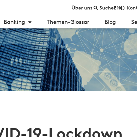
Über uns
Suche
EN
Kont
Banking
Themen-Glossar
Blog
Se
D-19-Lockdown die Nutzung digitaler Kanäle im Banking?
OVID-19-Lockdown