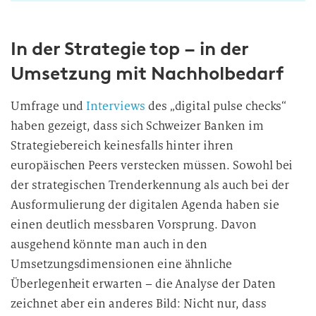
w
i
In der Strategie top – in der
l
l
Umsetzung mit Nachholbedarf
i
g
Umfrage und
Interviews
des „digital pulse checks“
u
haben gezeigt, dass sich Schweizer Banken im
n
Strategiebereich keinesfalls hinter ihren
g
europäischen Peers verstecken müssen. Sowohl bei
i
der strategischen Trenderkennung als auch bei der
n
d
Ausformulierung der digitalen Agenda haben sie
i
einen deutlich messbaren Vorsprung. Davon
e
ausgehend könnte man auch in den
D
Umsetzungsdimensionen eine ähnliche
a
Überlegenheit erwarten – die Analyse der Daten
t
zeichnet aber ein anderes Bild: Nicht nur, dass
e