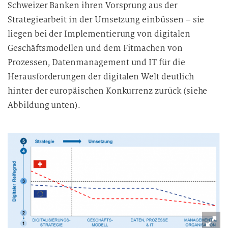
Schweizer Banken ihren Vorsprung aus der
n
Strategiearbeit in der Umsetzung einbüssen – sie
v
liegen bei der Implementierung von digitalen
e
r
Geschäftsmodellen und dem Fitmachen von
a
Prozessen, Datenmanagement und IT für die
r
Herausforderungen der digitalen Welt deutlich
b
hinter der europäischen Konkurrenz zurück (siehe
e
Abbildung unten).
i
t
u
n
g