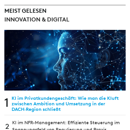
MEIST GELESEN
INNOVATION & DIGITAL
1
KI im Privatkundengeschäft: Wie man die Kluft
zwischen Ambition und Umsetzung in der
DACH‑Region schließt
KI im NFR-Management: Effiziente Steuerung im
2
Spannungsfeld von Regulierung und Praxis