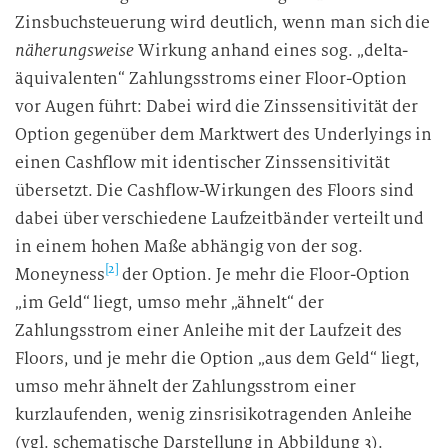
Zinsbuchsteuerung wird deutlich, wenn man sich die
g
i
näherungsweise
Wirkung anhand eines sog. „delta-
n
äquivalenten“ Zahlungsstroms einer Floor-Option
d
vor Augen führt: Dabei wird die Zinssensitivität der
i
Option gegenüber dem Marktwert des Underlyings in
e
einen Cashflow mit identischer Zinssensitivität
D
übersetzt. Die Cashflow-Wirkungen des Floors sind
a
dabei über verschiedene Laufzeitbänder verteilt und
t
in einem hohen Maße abhängig von der sog.
e
[2]
n
Moneyness
der Option. Je mehr die Floor-Option
v
„im Geld“ liegt, umso mehr „ähnelt“ der
e
Zahlungsstrom einer Anleihe mit der Laufzeit des
r
Floors, und je mehr die Option „aus dem Geld“ liegt,
a
umso mehr ähnelt der Zahlungsstrom einer
r
kurzlaufenden, wenig zinsrisikotragenden Anleihe
b
(vgl. schematische Darstellung in Abbildung 3).
e