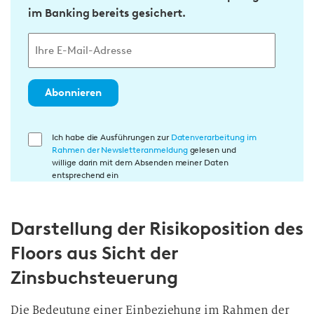
im Banking bereits gesichert.
Abonnieren
E
Ich habe die Ausführungen zur
Datenverarbeitung im
Rahmen der Newsletteranmeldung
gelesen und
i
willige darin mit dem Absenden meiner Daten
n
entsprechend ein
w
i
Darstellung der Risikoposition des
l
l
Floors aus Sicht der
i
Zinsbuchsteuerung
g
u
Die Bedeutung einer Einbeziehung im Rahmen der
n