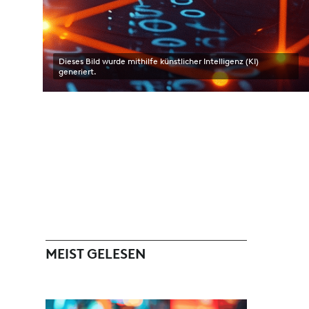
Dieses Bild wurde mithilfe künstlicher Intelligenz (KI)
generiert.
MEIST GELESEN