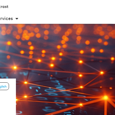
rast
rvices
glish