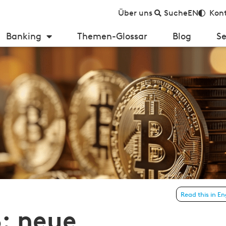
Über uns
Suche
EN
Kont
Banking
Themen-Glossar
Blog
Se
eue Reportingpflichten für EU-Kryptodienstleister
Read this in En
: neue