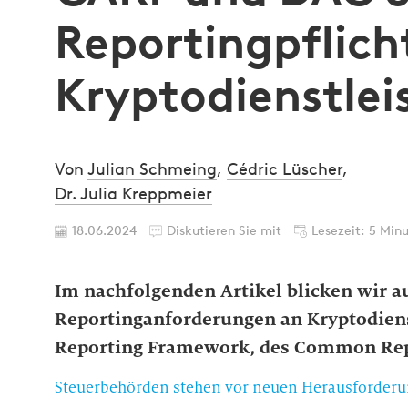
Reportingpflich
Kryptodienstlei
Von
Julian Schmeing
,
Cédric Lüscher
,
Dr. Julia Kreppmeier
18.06.2024
Diskutieren Sie mit
Lesezeit: 5 Min
Im nachfolgenden Artikel blicken wir a
Reportinganforderungen an Kryptodienst
Reporting Framework, des Common Repo
Steuerbehörden stehen vor neuen Herausforder