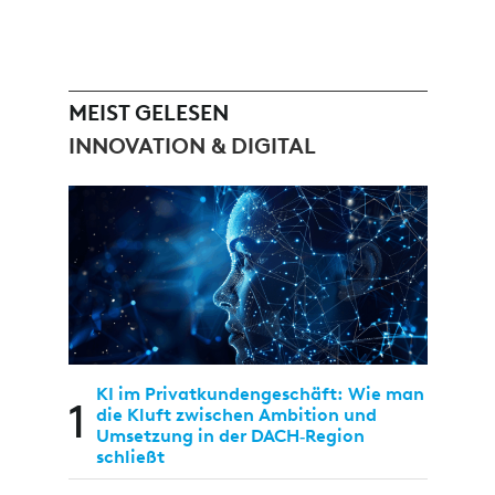
MEIST GELESEN
INNOVATION & DIGITAL
KI im Privatkundengeschäft: Wie man
1
die Kluft zwischen Ambition und
Umsetzung in der DACH‑Region
schließt