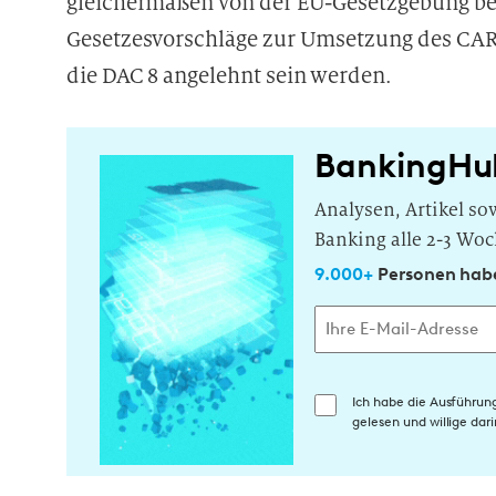
gleichermaßen von der EU-Gesetzgebung betr
Gesetzesvorschläge zur Umsetzung des CARF
die DAC 8 angelehnt sein werden.
BankingHu
Analysen, Artikel s
Banking alle 2-3 Woc
9.000+
Personen habe
E
Ich habe die Ausführun
gelesen und willige da
i
n
w