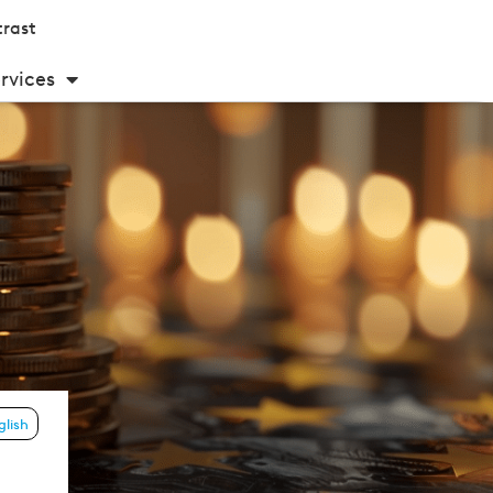
rast
rvices
glish