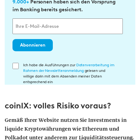
9.000+
Personen haben sich den Vorsprung
im Banking bereits gesichert.
Abonnieren
E
Ich habe die Ausführungen zur
Datenverarbeitung im
Rahmen der Newsletteranmeldung
gelesen und
i
willige darin mit dem Absenden meiner Daten
n
entsprechend ein
w
i
coinIX: volles Risiko voraus?
l
l
i
Gemäß Ihrer Website nutzen Sie Investments in
g
liquide Kryptowährungen wie Ethereum und
u
Polkadot unter anderem zur Liquiditätssteuerung.