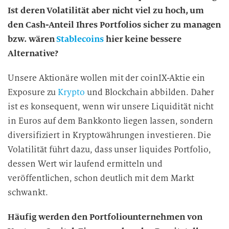
n
Ist deren Volatilität aber nicht viel zu hoch, um
g
den Cash-Anteil Ihres Portfolios sicher zu managen
i
bzw. wären
Stablecoins
hier keine bessere
n
Alternative?
d
i
Unsere Aktionäre wollen mit der coinIX-Aktie ein
e
Exposure zu
Krypto
und Blockchain abbilden. Daher
D
ist es konsequent, wenn wir unsere Liquidität nicht
a
t
in Euros auf dem Bankkonto liegen lassen, sondern
e
diversifiziert in Kryptowährungen investieren. Die
n
Volatilität führt dazu, dass unser liquides Portfolio,
v
dessen Wert wir laufend ermitteln und
e
veröffentlichen, schon deutlich mit dem Markt
r
schwankt.
a
r
Häufig werden den Portfoliounternehmen von
b