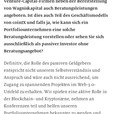
Venture-Capital-Firmen neben der Bereitstellung
e
von Wagniskapital auch Beratungsleistungen
i
angeboten. Ist dies auch Teil des Geschäftsmodells
t
u
von coinIX und falls ja, wie kann sich ein
n
Portfoliounternehmen eine solche
g
Beratungsleistung vorstellen oder sehen Sie sich
ausschließlich als passiver Investor ohne
Beratungsangebot?
Definitiv, die Rolle des passiven Geldgebers
entspricht nicht unserem Selbstverständnis und
Anspruch und wäre auch nicht ausreichend, um
Zugang zu spannenden Projekten im Web-3.0-
Umfeld zu erhalten. Wir spielen eine aktive Rolle in
der Blockchain- und Kryptoszene, nehmen an
Konferenzen teil und helfen unseren
Portfoliounternehmen bekannter zu werden und