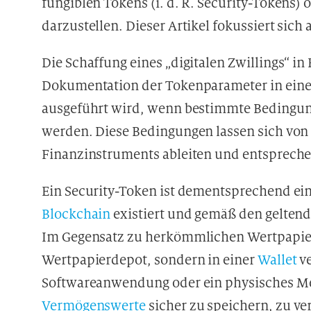
fungiblen Tokens (i. d. R. Security-Tokens) 
darzustellen. Dieser Artikel fokussiert sich
Die Schaffung eines „digitalen Zwillings“ i
Dokumentation der Tokenparameter in ei
ausgeführt wird, wenn bestimmte Bedingung
werden. Diese Bedingungen lassen sich von
Finanzinstruments ableiten und entspreche
Ein Security-Token ist dementsprechend ein 
Blockchain
existiert und gemäß den geltende
Im Gegensatz zu herkömmlichen Wertpapiere
Wertpapierdepot, sondern in einer
Wallet
ve
Softwareanwendung oder ein physisches Me
Vermögenswerte
sicher zu speichern, zu ve