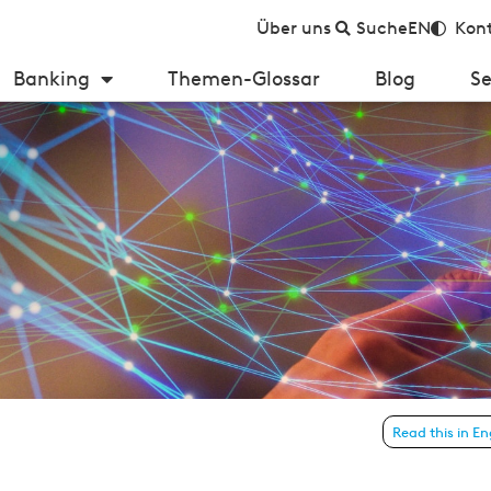
Über uns
Suche
EN
Kont
Banking
Themen-Glossar
Blog
Se
Read this in En