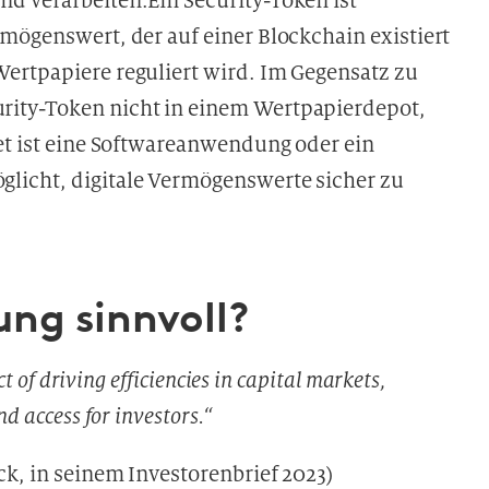
d verarbeiten.Ein Security-Token ist
mögenswert, der auf einer Blockchain existiert
ertpapiere reguliert wird. Im Gegensatz zu
rity-Token nicht in einem Wertpapierdepot,
let ist eine Softwareanwendung oder ein
licht, digitale Vermögenswerte sicher zu
ung sinnvoll?
t of driving efficiencies in capital markets,
d access for investors.“
k, in seinem Investorenbrief 2023)