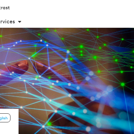
rast
rvices
glish