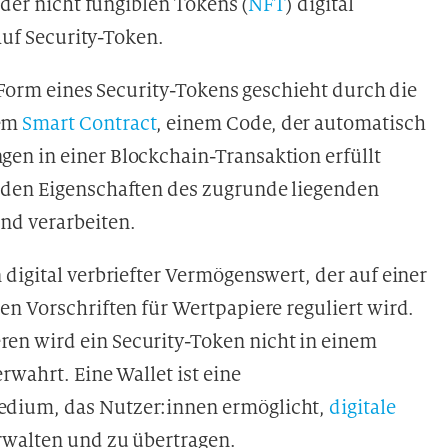
oder nicht fungiblen Tokens (
NFT
) digital
 auf Security-Token.
n Form eines Security-Tokens geschieht durch die
nem
Smart Contract
, einem Code, der automatisch
en in einer Blockchain-Transaktion erfüllt
 den Eigenschaften des zugrunde liegenden
nd verarbeiten.
digital verbriefter Vermögenswert, der auf einer
n Vorschriften für Wertpapiere reguliert wird.
n wird ein Security-Token nicht in einem
rwahrt. Eine Wallet ist eine
dium, das Nutzer:innen ermöglicht,
digitale
rwalten und zu übertragen.