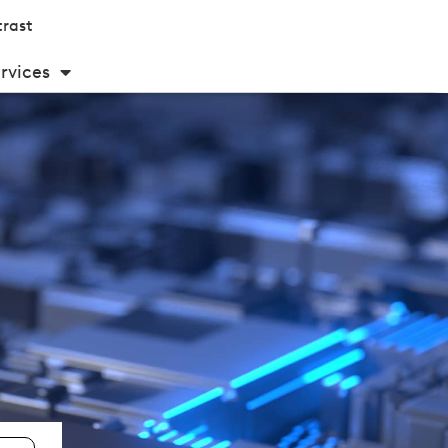
rast
rvices