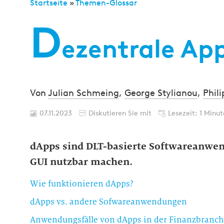
Startseite
»
Themen-Glossar
D
ezentrale App
Von
Julian Schmeing
,
George Stylianou
,
Phil
07.11.2023
Diskutieren Sie mit
Lesezeit: 1 Minut
dApps sind DLT-basierte Softwareanwen
GUI nutzbar machen.
Wie funktionieren dApps?
dApps vs. andere Sofwareanwendungen
Anwendungsfälle von dApps in der Finanzbranch