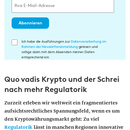
Abonnieren
E
Ich habe die Ausführungen zur
Datenverarbeitung im
Rahmen der Newsletteranmeldung
gelesen und
i
willige darin mit dem Absenden meiner Daten
n
entsprechend ein
w
i
Quo vadis Krypto und der Schrei
l
l
nach mehr Regulatorik
i
g
Zurzeit erleben wir weltweit ein fragmentiertes
u
aufsichtsrechtliches Spannungsfeld, wenn es um
n
den Kryptowährungsmarkt geht: Zu viel
g
Regulatorik
lässt in manchen Regionen innovative
i