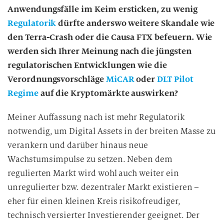
Anwendungsfälle im Keim ersticken, zu wenig
n
d
Regulatorik
dürfte anderswo weitere Skandale wie
i
den Terra-Crash oder die Causa FTX befeuern. Wie
e
werden sich Ihrer Meinung nach die jüngsten
D
regulatorischen Entwicklungen wie die
a
Verordnungsvorschläge
MiCAR
oder
DLT Pilot
t
Regime
auf die Kryptomärkte auswirken?
e
n
Meiner Auffassung nach ist mehr Regulatorik
v
notwendig, um Digital Assets in der breiten Masse zu
e
verankern und darüber hinaus neue
r
Wachstumsimpulse zu setzen. Neben dem
a
r
regulierten Markt wird wohl auch weiter ein
b
unregulierter bzw. dezentraler Markt existieren –
e
eher für einen kleinen Kreis risikofreudiger,
i
technisch versierter Investierender geeignet. Der
t