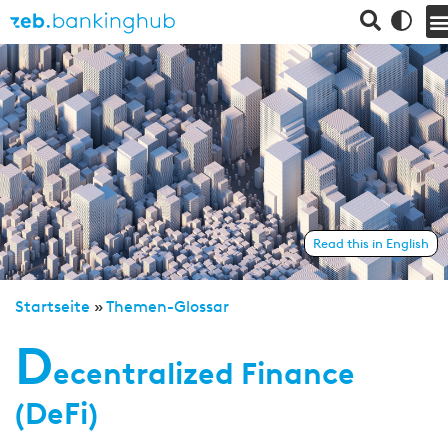
Read this in English
Startseite
»
Themen-Glossar
D
ecentralized Finance
(DeFi)