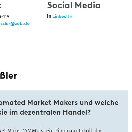
t
Social Media
3-119
Linked In
essler@zeb.de
ßler
omated Market Makers und welche
 sie im dezentralen Handel?
et Maker (AMM) ist ein Finanzprotokoll, das