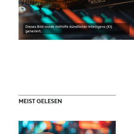
Dieses Bild wurde mithilfe künstlicher Intelligenz (KI)
generiert.
MEIST GELESEN