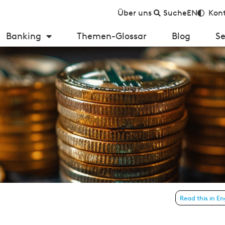
Über uns
Suche
EN
Kont
Banking
Themen-Glossar
Blog
Se
Read this in En