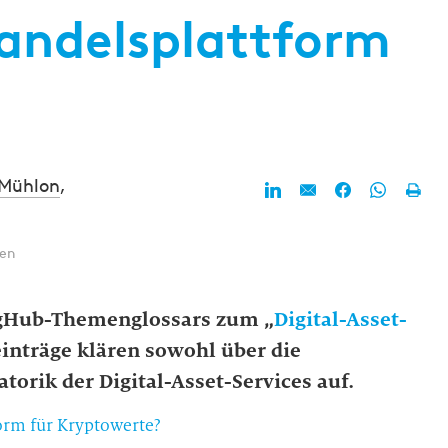
Handelsplattform
e
Mühlon
,
ten
kingHub-Themenglossars zum „
Digital-Asset-
reinträge klären sowohl über die
torik der Digital-Asset-Services auf.
orm für Kryptowerte?