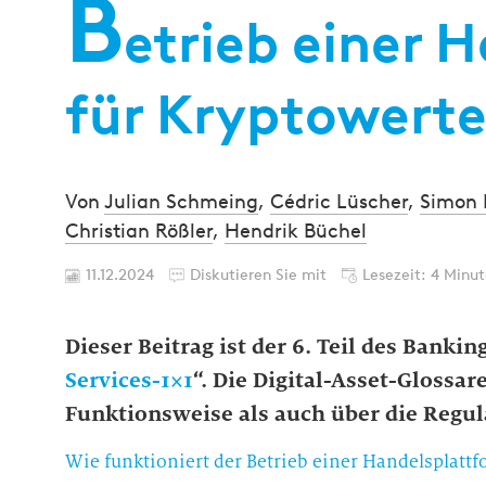
B
etrieb einer 
für Kryptowert
Von
Julian Schmeing
,
Cédric Lüscher
,
Simon 
Christian Rößler
,
Hendrik Büchel
11.12.2024
Diskutieren Sie mit
Lesezeit: 4 Minu
Dieser Beitrag ist der 6. Teil des Ban
Services-1×1
“. Die Digital-Asset-Glossa
Funktionsweise als auch über die Regula
Wie funktioniert der Betrieb einer Handelsplattf