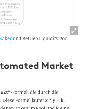
Maker
und Betrieb Liquidity Pool
utomated Market
duct“
-Formel, die durch die
x * y = k
 Diese Formel lautet
,
k
edenen Token im Pool und
eine