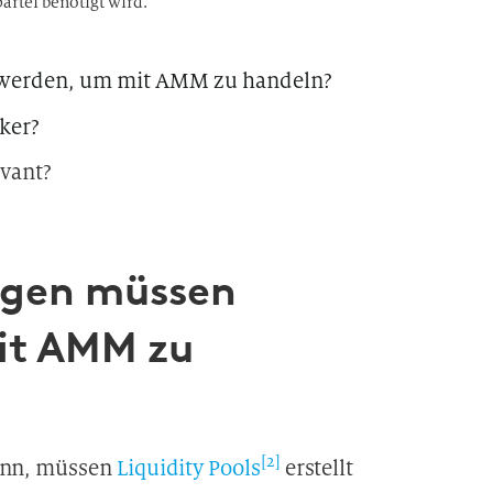
artei benötigt wird.
 werden, um mit AMM zu handeln?
ker?
evant?
ngen müssen
mit AMM zu
[2]
ann, müssen
Liquidity Pools
erstellt