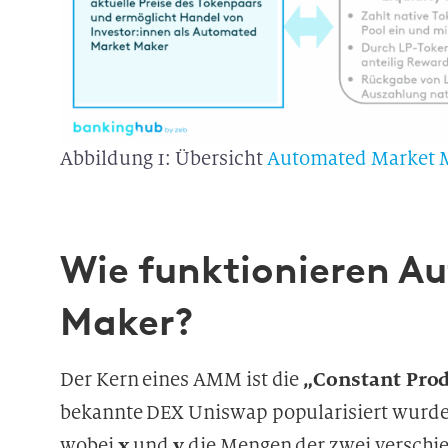
Abbildung 1: Übersicht
Automated Market 
Wie funktionieren A
Maker?
„Constant Pro
Der Kern eines AMM ist die
bekannte DEX Uniswap popularisiert wurde.
x
y
wobei
und
die Mengen der zwei verschi