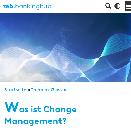
Startseite
»
Themen-Glossar
W
as ist Change
Management?